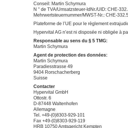
Conseil: Martin Schymura
N ° de TVA/Umsatzsteuer-IdNr./UID: CHE-332
Mehrwertsteuernummer/MWST-Nr.: CHE-332
Plateforme de l’UE pour le règlement extrajudic
Hypervital AG n’est ni disposée ni obligée à p
Responsable au sens du § 5 TMG:
Martin Schymura
Agent de protection des données:
Martin Schymura
Paradiesstrasse 49
9404 Rorschacherberg
Suisse
Contacter
Hypervital GmbH
Ottostr. 6
D-87448 Waltenhofen
Allemagne
Tel. +49-(0)8303-929-101
Fax +49-(0)8303-929-119
HRB 10750 Amtsgericht Kempten