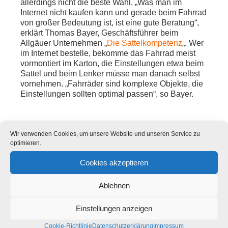
allerdings nicht die beste Wahl. „Was man im
Internet nicht kaufen kann und gerade beim Fahrrad
von großer Bedeutung ist, ist eine gute Beratung“,
erklärt Thomas Bayer, Geschäftsführer beim
Allgäuer Unternehmen „
Die Sattelkompetenz
„. Wer
im Internet bestelle, bekomme das Fahrrad meist
vormontiert im Karton, die Einstellungen etwa beim
Sattel und beim Lenker müsse man danach selbst
vornehmen. „Fahrräder sind komplexe Objekte, die
Einstellungen sollten optimal passen“, so Bayer.
3. Warum ist die richtige
Wir verwenden Cookies, um unsere Website und unseren Service zu
optimieren.
Einstellung des Fahrrads
Cookies akzeptieren
so wichtig?
Ablehnen
Minimal falsche Einstellungen etwa von Sattel und
Lenker können eine Fahrradtour zu einem
Einstellungen anzeigen
schmerzhaften Ereignis werden lassen. „Hier setzt
das sogenannte
Bikefitting
an“, erläutert Thomas
Cookie-Richtlinie
Datenschutzerklärung
Impressum