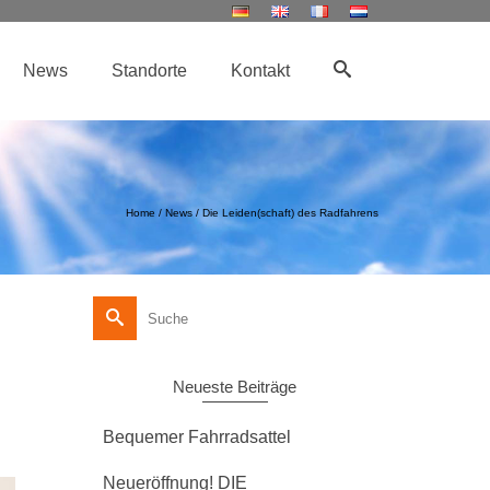
News
Standorte
Kontakt
Home
/
News
/
Die Leiden(schaft) des Radfahrens
Suche
nach:
Neueste Beiträge
Bequemer Fahrradsattel
Neueröffnung! DIE