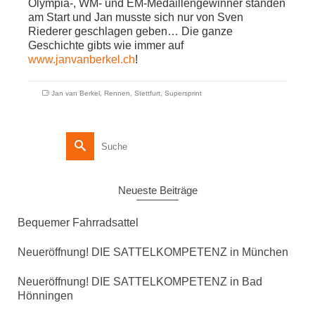
Olympia-, WM- und EM-Medaillengewinner standen
am Start und Jan musste sich nur von Sven
Riederer geschlagen geben… Die ganze
Geschichte gibts wie immer auf
www.janvanberkel.ch
!
Jan van Berkel
,
Rennen
,
Stettfurt
,
Supersprint
Suche
nach:
Neueste Beiträge
Bequemer Fahrradsattel
Neueröffnung! DIE SATTELKOMPETENZ in München
Neueröffnung! DIE SATTELKOMPETENZ in Bad
Hönningen