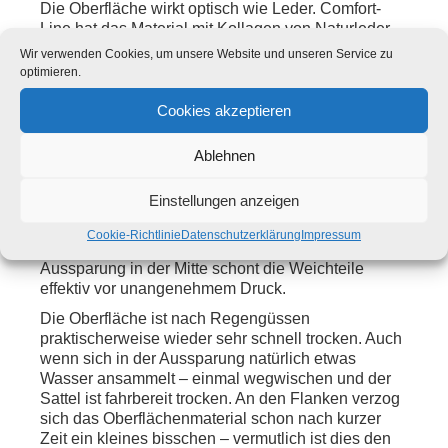
Die Oberfläche wirkt optisch wie Leder. Comfort-
Line hat das Material mit Kollagen von Naturleder
aufgewertet, was die Oberfläche zudem noch
Wir verwenden Cookies, um unsere Website und unseren Service zu
besonders hautfreundlich und atmungsaktiv werden
optimieren.
lässt.
Cookies akzeptieren
Der Sattel im Einsatz
Ablehnen
In Einsatz zeigt sich schnell: Das 3-Komponenten-
System bewährt sich. Der Sattel ist vom ersten
Einstellungen anzeigen
Moment an angenehm. Dabei empfindet man ihn
auch nach mehreren Kilometern nie als zu weich.
Cookie-Richtlinie
Datenschutzerklärung
Impressum
Die Sitzknochen liegen komfortabel auf, die
Aussparung in der Mitte schont die Weichteile
effektiv vor unangenehmem Druck.
Die Oberfläche ist nach Regengüssen
praktischerweise wieder sehr schnell trocken. Auch
wenn sich in der Aussparung natürlich etwas
Wasser ansammelt – einmal wegwischen und der
Sattel ist fahrbereit trocken. An den Flanken verzog
sich das Oberflächenmaterial schon nach kurzer
Zeit ein kleines bisschen – vermutlich ist dies den