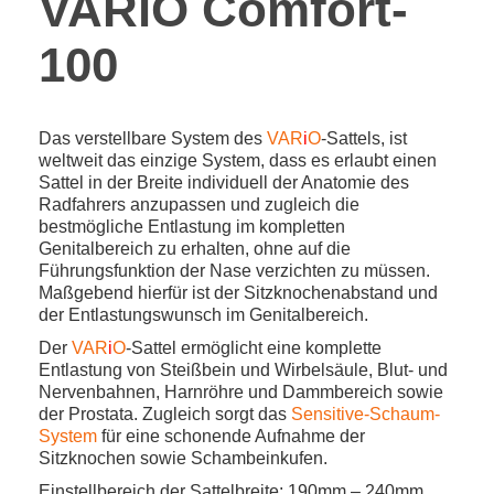
VARiO Comfort-
100
Das verstellbare System des
VAR
i
O
-Sattels, ist
weltweit das einzige System, dass es erlaubt einen
Sattel in der Breite individuell der Anatomie des
Radfahrers anzupassen und zugleich die
bestmögliche Entlastung im kompletten
Genitalbereich zu erhalten, ohne auf die
Führungsfunktion der Nase verzichten zu müssen.
Maßgebend hierfür ist der Sitzknochenabstand und
der Entlastungswunsch im Genitalbereich.
Der
VAR
i
O
-Sattel ermöglicht eine komplette
Entlastung von Steißbein und Wirbelsäule, Blut- und
Nervenbahnen, Harnröhre und Dammbereich sowie
der Prostata. Zugleich sorgt das
Sensitive-Schaum-
System
für eine schonende Aufnahme der
Sitzknochen sowie Schambeinkufen.
Einstellbereich der Sattelbreite: 190mm – 240mm