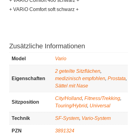
+ VARiO Comfort 400 schwarz +
+ VARiO Comfort soft schwarz +
Zusätzliche Informationen
Model
Vario
2 geteilte Sitzflächen
,
Eigenschaften
medizinisch empfohlen
,
Prostata
,
Sättel mit Nase
City/Holland
,
Fitness/Trekking
,
Sitzposition
Touring/Hybrid
,
Universal
Technik
SF-System
,
Vario-System
PZN
3891324