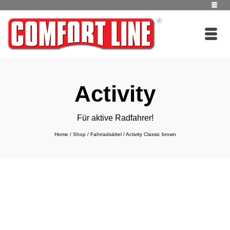
Activity
Für aktive Radfahrer!
Home
/
Shop
/
Fahrradsättel
/
Activity Classic brown