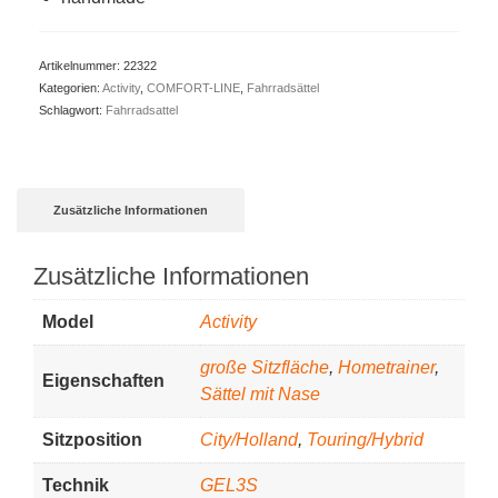
Artikelnummer:
22322
Kategorien:
Activity
,
COMFORT-LINE
,
Fahrradsättel
Schlagwort:
Fahrradsattel
Zusätzliche Informationen
Zusätzliche Informationen
Model
Activity
große Sitzfläche
,
Hometrainer
,
Eigenschaften
Sättel mit Nase
Sitzposition
City/Holland
,
Touring/Hybrid
Technik
GEL3S